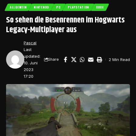
ALLGEMEIN
NINTENDO
PC
PLAYSTATION
XBOX
So sehen die Besenrennen im Hogwarts
Legacy-Multiplayer aus
Pascal
Last
updated:
2 Min Read
Share
10. Juni
2023
17:20