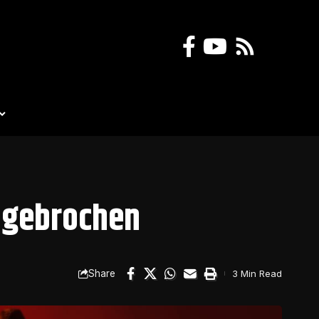
d gebrochen
Share
3 Min Read