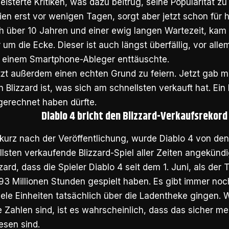
eisterte Kritiken, was dazu beitrug, seine Popularität zu
ien erst vor wenigen Tagen, sorgt aber jetzt schon für 
 über 10 Jahren und einer ewig langen Wartezeit, kam B
um die Ecke. Dieser ist auch längst überfällig, vor all
t einem Smartphone-Ableger enttäuschte.
etzt außerdem einen echten Grund zu feiern. Jetzt gab 
n Blizzard ist, was sich am schnellsten verkauft hat. Ein
 gerechnet haben dürfte.
Diablo 4 bricht den Blizzard-Verkaufsrekord
 kurz nach der Veröffentlichung, wurde Diablo 4 von den
lsten verkaufende Blizzard-Spiel aller Zeiten angekünd
zard, dass die Spieler Diablo 4 seit dem 1. Juni, als der 
 93 Millionen Stunden gespielt haben. Es gibt immer noc
iele Einheiten tatsächlich über die Ladentheke gingen.
 Zahlen sind, ist es wahrscheinlich, dass das sicher me
esen sind.