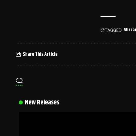
Blizza
TAGGED:
Share This Article
New Releases