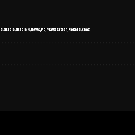
rd
Diablo
Diablo 4
News
PC
PlayStation
Rekord
Xbox