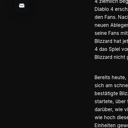
4 ziemlich beg
Diablo 4 ersch
den Fans. Nach
neuen Ableger 
seine Fans mi
Blizzard hat j
4 das Spiel vo
Blizzard nicht
Bereits heute,
sich am schnel
bestätigte Bliz
startete, über
darüber, wie v
wie hoch diese
Einheiten gew