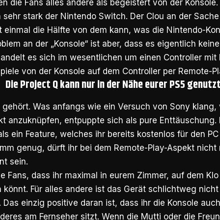
en die Fans alles andere als begeistert von der Konsole.
sehr stark der Nintendo Switch. Der Clou an der Sache 
 einmal die Hälfte von dem kann, was die Nintendo-Kons
blem an der „Konsole“ ist aber, dass es eigentlich keine 
handelt es sich im wesentlichen um einen Controller mit 
Spiele von der Konsole auf dem Controller per Remote-P
Die Project Q kann nur in der Nähe eurer PS5 genutz
ig gehört. Was anfangs wie ein Versuch von Sony klang,
t anzuknüpfen, entpuppte sich als pure Enttäuschung. 
 als ein Feature, welches ihr bereits kostenlos für den P
imm genug, dürft ihr bei dem Remote-Play-Aspekt nicht 
nt sein.
ie Fans, dass ihr maximal in eurem Zimmer, auf dem Klo
n könnt. Für alles andere ist das Gerät schlichtweg nic
 Das einzig positive daran ist, dass ihr die Konsole au
eres am Fernseher sitzt. Wenn die Mutti oder die Freund