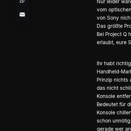
Nur leider war
vom optischen 
von Sony nicht
Das größte Pro
Bei Project Q 
erlaubt, eure 
Ihr habt richt
Handheld-Mark
Prinzip nichts
das nicht schl
Konsole entfer
Bedeutet für d
Konsole chille
schon unnötig.
gerade wer and