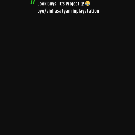
Look Guys! It’s Project Q!
by
u/sinhasatyam
in
playstation