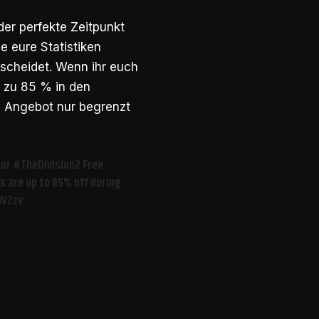
 der perfekte Zeitpunkt
e eure Statistiken
tscheidet. Wenn ihr euch
s zu 85 % in den
as Angebot nur begrenzt
our
#TheDivision2
Free
 are up to 85% off during
iVZzv