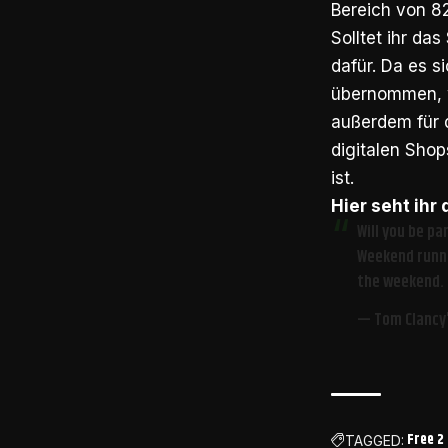
Bereich von 8
Solltet ihr das
dafür. Da es s
übernommen, w
außerdem für d
digitalen Shop
ist.
Hier seht ihr
Will you be p
Weekend runni
the weekend.
— Tom Clancy
Free 2
TAGGED: