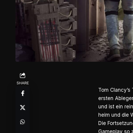
SHARE
Tom Clancy’s T
ersten Ableger
und ist ein re
heim und die W
Die Fortsetzun
Gameplay so z