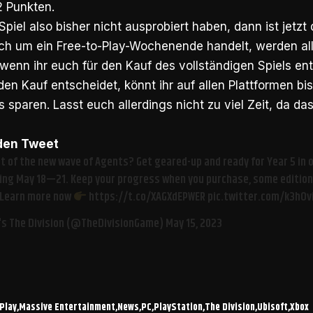
2 Punkten.
 Spiel also bisher nicht ausprobiert haben, dann ist jetzt
ich um ein Free-to-Play-Wochenende handelt, werden all
enn ihr euch für den Kauf des vollständigen Spiels en
en Kauf entscheidet, könnt ihr auf allen Plattformen bi
s sparen. Lasst euch allerdings nicht zu viel Zeit, da d
 den Tweet
art of the new wave of Agents? Get geared-up and ready for Year 5 in 
ng May 18—21. Keep your progress when you purchase, some editions
 Learn more now
https://t.co/XAGXdEPWER
pic.twitter.com/k3hOv
's The Division (@TheDivisionGame)
May 15, 2023
 Play
Massive Entertainment
News
PC
PlayStation
The Division
Ubisoft
Xbox