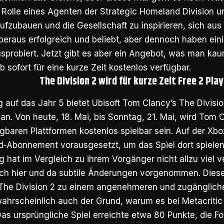
Rolle eines Agenten der Strategic Homeland Division u
ufzubauen und die Gesellschaft zu inspirieren, sich au
überaus erfolgreich und beliebt, aber dennoch haben ein
usprobiert. Jetzt gibt es aber ein Angebot, was man ka
ab sofort für eine kurze Zeit kostenlos verfügbar.
The Division 2 wird für kurze Zeit Free 2 Play
g auf das Jahr 5 bietet Ubisoft Tom Clancy’s The Divisio
 an. Von heute, 18. Mai, bis Sonntag, 21. Mai, wird Tom 
ügbaren Plattformen kostenlos spielbar sein. Auf der Xbo
d-Abonnement vorausgesetzt, um das Spiel dort spielen
g hat im Vergleich zu ihrem Vorgänger nicht allzu viel v
ch hier und da subtile Änderungen vorgenommen. Die
The Division 2 zu einem angenehmeren und zugänglicher
wahrscheinlich auch der Grund, warum es bei Metacriti
as ursprüngliche Spiel erreichte etwa 80 Punkte, die Fo