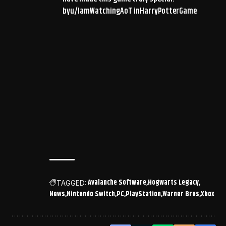
by
u/IamWatchingAoT
in
HarryPotterGame
Avalanche Software
Hogwarts Legacy
TAGGED:
News
Nintendo Switch
PC
PlayStation
Warner Bros
Xbox