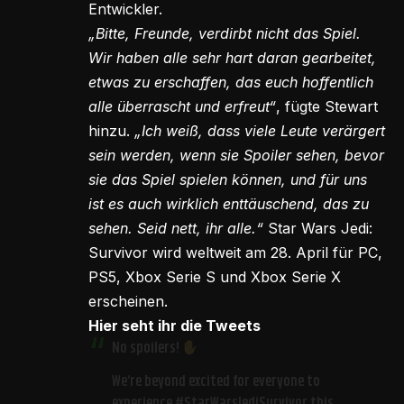
Entwickler.
„Bitte, Freunde, verdirbt nicht das Spiel.
Wir haben alle sehr hart daran gearbeitet,
etwas zu erschaffen, das euch hoffentlich
alle überrascht und erfreut“
, fügte Stewart
hinzu.
„Ich weiß, dass viele Leute verärgert
sein werden, wenn sie Spoiler sehen, bevor
sie das Spiel spielen können, und für uns
ist es auch wirklich enttäuschend, das zu
sehen. Seid nett, ihr alle.“
Star Wars Jedi:
Survivor wird weltweit am 28. April für PC,
PS5, Xbox Serie S und Xbox Serie X
erscheinen.
Hier seht ihr die Tweets
No spoilers!
We’re beyond excited for everyone to
experience
#StarWarsJediSurvivor
this