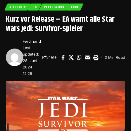
ALLGEMEIN
PC
PLAYSTATION
XBOX
Kurz vor Release – EA warnt alle Star
Wars Jedi: Survivor-Spieler
Ferdinand
Last
updated:
3 Min Read
Share
28. Juni
2024
12:28