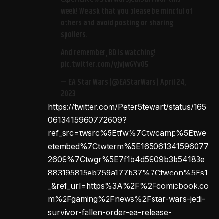
week! We ask that you please be mindful of
others and avoid posting or sharing
spoilers.
And remember, BD is watching!
pic.twitter.com/yjvjwGYvO5
— EA Star Wars (@EAStarWars)
April 24,
2023
https://twitter.com/Peter5tewart/status/165
0613415960772609?
ref_src=twsrc%5Etfw%7Ctwcamp%5Etwe
etembed%7Ctwterm%5E165061341596077
2609%7Ctwgr%5E7f1b4d5909b3b54183e
883195815eb759a177b37%7Ctwcon%5Es1
_&ref_url=https%3A%2F%2Fcomicbook.co
m%2Fgaming%2Fnews%2Fstar-wars-jedi-
survivor-fallen-order-ea-release-