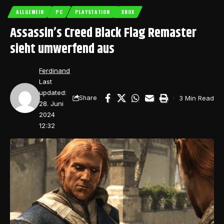
ALLGEMEIN
PC
PLAYSTATION
XBOX
Assassin’s Creed Black Flag Remaster
sieht umwerfend aus
Ferdinand
Last
updated:
3 Min Read
Share
28. Juni
2024
12:32