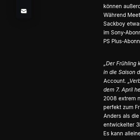
können außerde
Während Meet Y
Sackboy etwas
im Sony-Abonn
PS Plus-Abonn
„Der Frühling
in die Saison 
Account.
„Verb
dem 7. April he
2008 extrem ni
perfekt zum Fr
Anders als die
entwickelter 3
Es kann allein