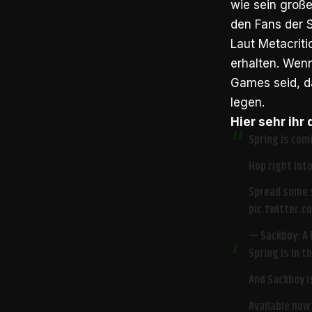
wie sein große
den Fans der 
Laut Metacrit
erhalten. Wenn
Games seid, d
legen.
Hier sehr ihr
Spring is com
Hop right int
Spread some s
pic.twitter.
— Sackboy: A 
Spring is in th
And Sackboy i
Available now