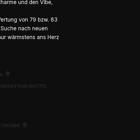
 Charme und den Vibe,
Wertung von 79 bzw. 83
er Suche nach neuen
 nur wärmstens ans Herz
me.
venture from April 7th.
sy Costume.