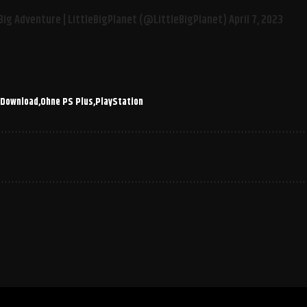
Big Adventure | LittleBigPlanet (@LittleBigPlanet)
April 7, 2023
 Download
Ohne PS Plus
PlayStation