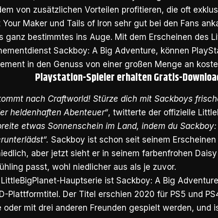
m von zusätzlichen Vorteilen profitieren, die oft exklu
our Maker und Tails of Iron sehr gut bei den Fans anka
 ganz bestimmtes ins Auge. Mit dem Erscheinen des Lit
ementdienst Sackboy: A Big Adventure, können PlaySta
ement in den Genuss von einer großen Menge an kost
Playstation-Spieler erhalten Gratis-Downloa
 kommt nach Craftworld! Stürze dich mit Sackboys frisc
der heldenhaften Abenteuer“
, twitterte der offizielle Litt
reite etwas Sonnenschein im Land, indem du Sackboy:
runterlädst“.
Sackboy ist schon seit seinem Erscheinen 
edlich, aber jetzt sieht er in seinem farbenfrohen Dais
ühling passt, wohl niedlicher aus als je zuvor.
 LittleBigPlanet-Hauptserie ist Sackboy: A Big Adventur
D-Plattformtitel. Der Titel erschien 2020 für PS5 und P
e oder mit drei anderen Freunden gespielt werden, und is