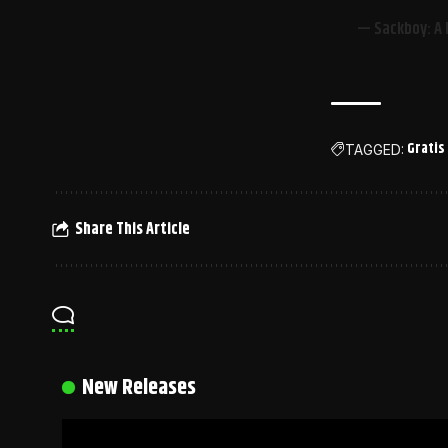
— Sackboy: A 
Gratis
TAGGED:
Share This Article
New Releases