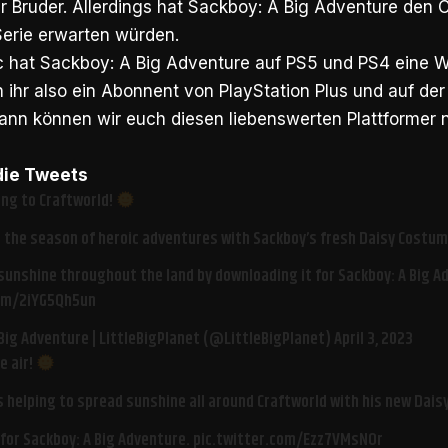
r Bruder. Allerdings hat Sackboy: A Big Adventure den
Serie erwarten würden.
ic hat Sackboy: A Big Adventure auf PS5 und PS4 eine 
 ihr also ein Abonnent von PlayStation Plus und auf d
ann können wir euch diesen liebenswerten Plattformer
 die Tweets
ing to Craftworld!
o the season of heroic adventures with Sackboy’s fresh Daisy Costu
unshine throughout the land by downloading it for Sackboy: A Big Ad
com/2iYG5Qh5un
Big Adventure | LittleBigPlanet (@LittleBigPlanet)
April 3, 2023
e air!
s helping to spread sunshine all around Craftworld with his new Dai
 for Sackboy: A Big Adventure.
pic.twitter.com/Ezz7VMsNOr