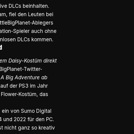
sive DLCs beinhalten.
m, fiel den Leuten bei
tleBigPlanet-Ablegers
tion-Spieler auch ohne
enlosen DLCs kommen.
d
hem Daisy-Kostüm direkt
leBigPlanet-Twitter-
 A Big Adventure ab
auf der PS3 im Jahr
y Flower-Kostüm, das
e ein von Sumo Digital
S4 und 2022 für den PC.
t nicht ganz so kreativ