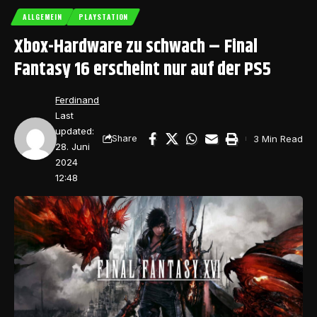
ALLGEMEIN
PLAYSTATION
Xbox-Hardware zu schwach – Final
Fantasy 16 erscheint nur auf der PS5
Ferdinand
Last
updated:
3 Min Read
Share
28. Juni
2024
12:48