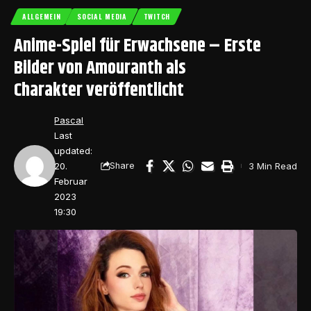
ALLGEMEIN
SOCIAL MEDIA
TWITCH
Anime-Spiel für Erwachsene – Erste
Bilder von Amouranth als
Charakter veröffentlicht
Pascal
Last
updated:
20.
3 Min Read
Share
Februar
2023
19:30