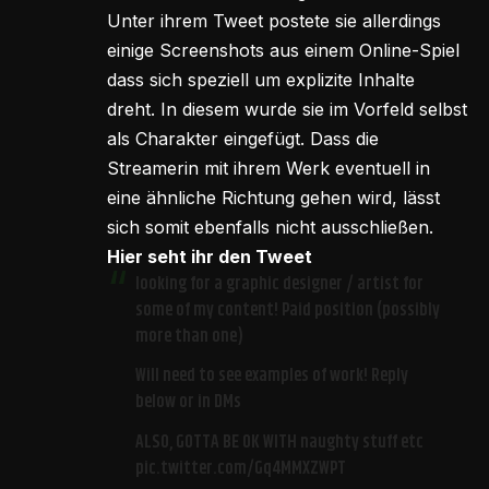
Unter ihrem Tweet postete sie allerdings
einige Screenshots aus einem Online-Spiel
dass sich speziell um explizite Inhalte
dreht. In diesem wurde sie im Vorfeld selbst
als Charakter eingefügt. Dass die
Streamerin mit ihrem Werk eventuell in
eine ähnliche Richtung gehen wird, lässt
sich somit ebenfalls nicht ausschließen.
Hier seht ihr den Tweet
looking for a graphic designer / artist for
some of my content! Paid position (possibly
more than one)
Will need to see examples of work! Reply
below or in DMs
ALSO, GOTTA BE OK WITH naughty stuff etc
pic.twitter.com/Gq4MMXZWPT