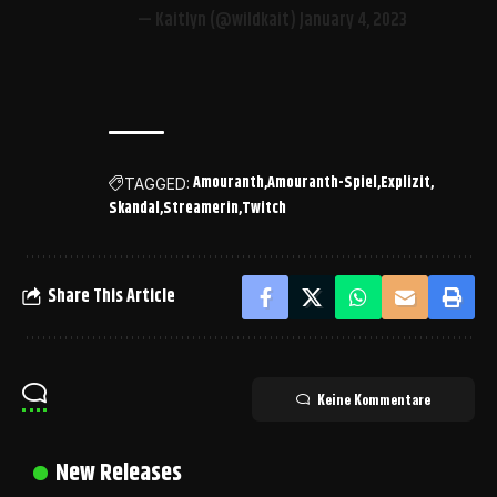
— Kaitlyn (@wildkait)
January 4, 2023
Amouranth
Amouranth-Spiel
Explizit
TAGGED:
Skandal
Streamerin
Twitch
Share This Article
Keine Kommentare
New Releases