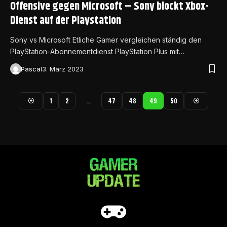
Offensive gegen Microsoft – Sony blockt Xbox-
Dienst auf der Playstation
Sony vs Microsoft Etliche Gamer vergleichen ständig den
PlayStation-Abonnementdienst PlayStation Plus mit…
Pascal
3. März 2023
1
2
…
47
48
49
50