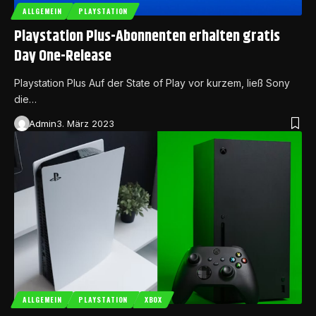
ALLGEMEIN
PLAYSTATION
Playstation Plus-Abonnenten erhalten gratis
Day One-Release
Playstation Plus Auf der State of Play vor kurzem, ließ Sony
die…
Admin
3. März 2023
ALLGEMEIN
PLAYSTATION
XBOX