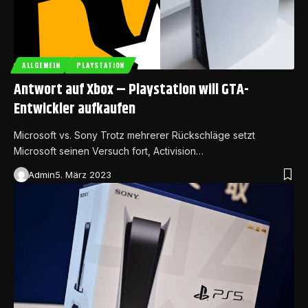
ALLGEMEIN
PLAYSTATION
Antwort auf Xbox – Playstation will GTA-
Entwickler aufkaufen
Microsoft vs. Sony Trotz mehrerer Rückschläge setzt
Microsoft seinen Versuch fort, Activision…
Admin
5. März 2023