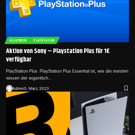
ALLGEMEIN
PLAYSTATION
Aktion von Sony – Playstation Plus für 1€
verfügbar
PlayStation Plus PlayStation Plus Essential ist, wie die meisten
wissen der eigentlich…
Admin
5. März 2023