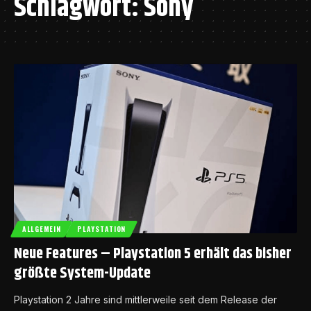
Schlagwort:
Sony
ALLGEMEIN
PLAYSTATION
Neue Features – Playstation 5 erhält das bisher
größte System-Update
Playstation 2 Jahre sind mittlerweile seit dem Release der