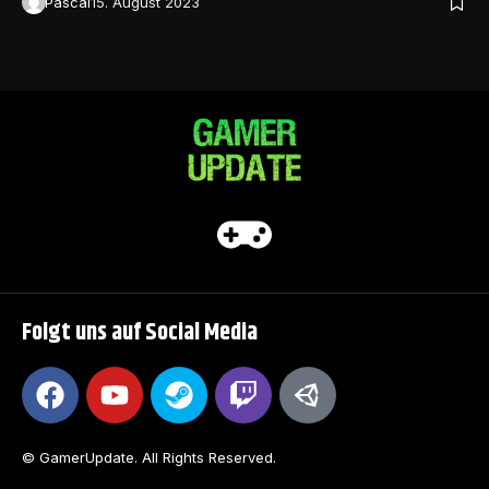
Pascal
15. August 2023
Folgt uns auf Social Media
© GamerUpdate. All Rights Reserved.