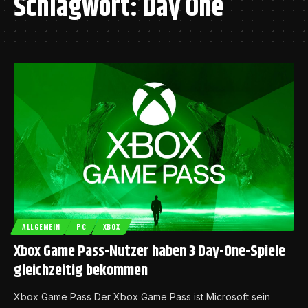
Schlagwort:
Day One
ALLGEMEIN
PC
XBOX
Xbox Game Pass-Nutzer haben 3 Day-One-Spiele
gleichzeitig bekommen
Xbox Game Pass Der Xbox Game Pass ist Microsoft sein