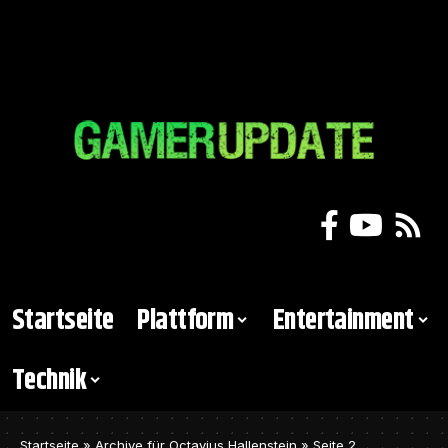
Startseite
Plattform
Entertainment
Technik
Startseite
»
Archive für Octavius Hallenstein
»
Seite 2