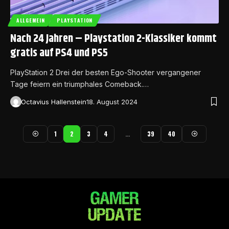
ALLGEMEIN
PLAYSTATION
Nach 24 Jahren – Playstation 2-Klassiker kommt
gratis auf PS4 und PS5
PlayStation 2 Drei der besten Ego-Shooter vergangener
Tage feiern ein triumphales Comeback.…
Octavius Hallenstein
18. August 2024
1
2
3
4
…
39
40